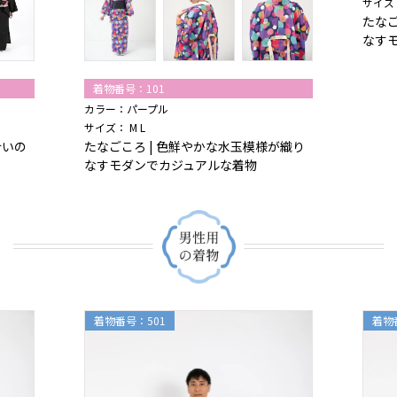
サイズ
たなご
なす
着物番号：101
カラー：パープル
サイズ： M L
合いの
たなごころ | 色鮮やかな水玉模様が織り
なすモダンでカジュアルな着物
着物番号：501
着物