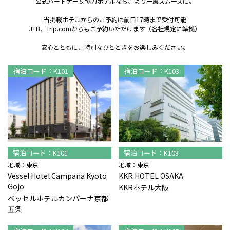
公式パートナー＆協力ホテルなら、より一層スムーズに。
当掲載ホテルからのご予約は前日17時まで受付可能
JTB、Trip.comからもご予約いただけます（各社規定に準拠）
安心とともに、特別なひとときをお楽しみください。
宿泊コード：K101
宿泊コード：K103
宿泊コード：K101
宿泊コード：K103
地域：東京
地域：東京
Vessel Hotel Campana Kyoto
KKR HOTEL OSAKA
Gojo
KKRホテル大阪
ベッセルホテルカンパーナ京都
五条