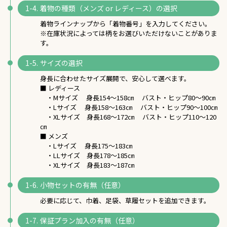
着物の種類（メンズ or レディース）の選択
着物ラインナップから「着物番号」を入力してください。
※在庫状況によっては柄をお選びいただけないことがありま
す。
サイズの選択
身長に合わせたサイズ展開で、安心して選べます。
■ レディース
・Mサイズ 身長154～158㎝ バスト・ヒップ80～90㎝
・Lサイズ 身長158～163㎝ バスト・ヒップ90～100㎝
・XLサイズ 身長168～172㎝ バスト・ヒップ110～120
㎝
■ メンズ
・Lサイズ 身長175～183㎝
・LLサイズ 身長178～185㎝
・XLサイズ 身長183～187㎝
小物セットの有無（任意）
必要に応じて、巾着、足袋、草履セットを追加できます。
保証プラン加入の有無（任意）