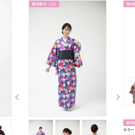
着物番号：101
着物
着物
カラー