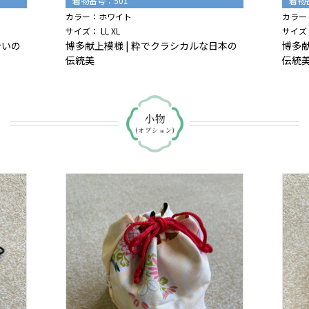
着物番号：501
着物
カラー：ホワイト
カラー
サイズ： LL XL
サイズ：
合いの
博多献上模様 | 粋でクラシカルな日本の
博多献
伝統美
伝統