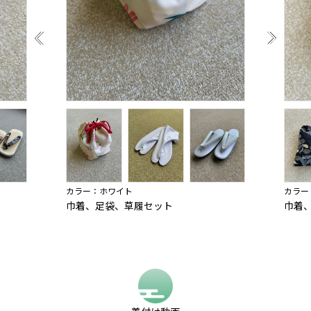
カラー：ホワイト
カラー
巾着、足袋、草履セット
巾着