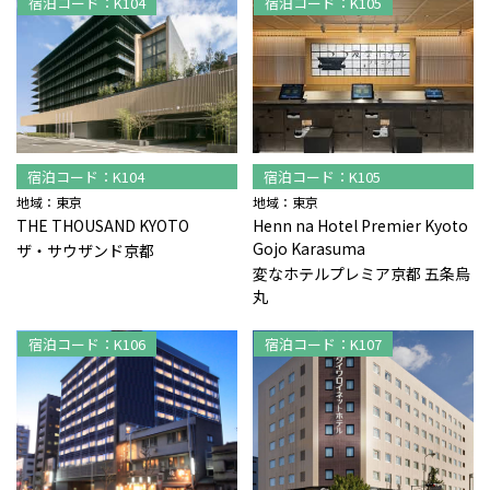
宿泊コード：K104
宿泊コード：K105
宿泊コード：K104
宿泊コード：K105
地域：東京
地域：東京
THE THOUSAND KYOTO
Henn na Hotel Premier Kyoto
Gojo Karasuma
ザ・サウザンド京都
変なホテルプレミア京都 五条烏
丸
宿泊コード：K106
宿泊コード：K107