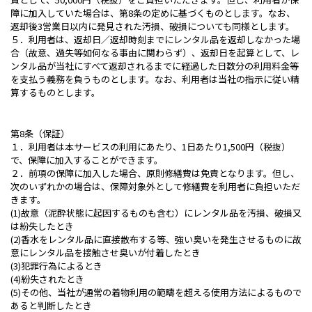
障に加入していた場合は、第8条の定めに基づくものとします。なお、
返却後3営業日以内に発見された汚損、破損についても同様とします。
５．利用者は、返却日／返却時刻までにレンタル品を返却しなかった場
合（故意、過失等如何なる事由に関わらず）、返却日を起算として、レ
ンタル品が当社にすべて返却されるまでに経過した日数分の利用料金等
を支払う義務を負うものとします。なお、利用者は当社の指示に従い精
算するものとします。
第8条（保証）
１．利用者は本サービスの利用にあたり、1日あたり1,500円（税抜）
で、保障に加入することができます。
２．前項の保障に加入した場合、原則修繕費は免責となります。但し、
次のいずれかの場合は、保障対象外として修繕費を利用者に負担いただ
きます。
(1)故意（泥酔状態に起因するものも含む）にレンタル品を汚損、破損又
は紛失したとき
(2)香水をレンタル品に直接散布する等、強い臭いを発生させるものに故
意にレンタル品を接触させ臭いが付着したとき
(3)犯罪行為によるとき
(4)紛失されたとき
(5)その他、当社が通常の着物利用の範疇を超える使用方法によるもので
あると判断したとき