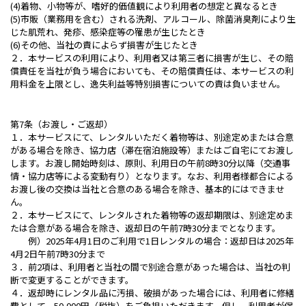
(4)着物、小物等が、嗜好的価値観により利用者の想定と異なるとき
(5)市販（業務用を含む）される洗剤、アルコール、除菌消臭剤により生
じた肌荒れ、発疹、感染症等の罹患が生じたとき
(6)その他、当社の責によらず損害が生じたとき
２．本サービスの利用により、利用者又は第三者に損害が生じ、その賠
償責任を当社が負う場合においても、その賠償責任は、本サービスの利
用料金を上限とし、逸失利益等特別損害についての責は負いません。
第7条（お渡し・ご返却）
１．本サービスにて、レンタルいただく着物等は、別途定めまたは合意
がある場合を除き、協力店（滞在宿泊施設等）またはご自宅にてお渡し
します。お渡し開始時刻は、原則、利用日の午前8時30分以降（交通事
情・協力店等による変動有り）となります。なお、利用者様都合による
お渡し後の交換は当社と合意のある場合を除き、基本的にはできませ
ん。
２．本サービスにて、レンタルされた着物等の返却期限は、別途定めま
たは合意がある場合を除き、返却日の午前7時30分までとなります。
例）2025年4月1日のご利用で1日レンタルの場合：返却日は2025年
4月2日午前7時30分まで
３．前2項は、利用者と当社の間で別途合意があった場合は、当社の判
断で変更することができます。
４．返却時にレンタル品に汚損、破損があった場合には、利用者に修繕
費として、50,000円（税抜）をご負担いただきます。但し、利用者が保