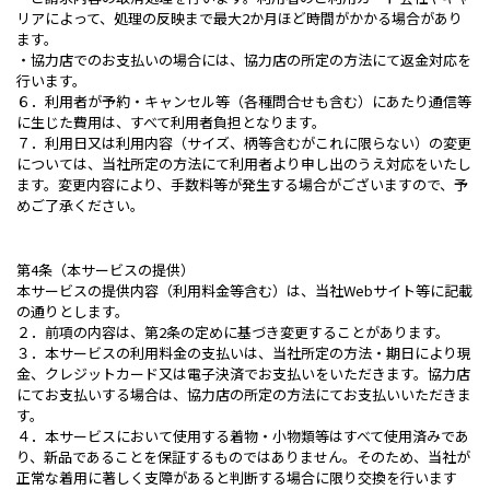
リアによって、処理の反映まで最大2か月ほど時間がかかる場合があり
ます。
・協力店でのお支払いの場合には、協力店の所定の方法にて返金対応を
行います。
６．利用者が予約・キャンセル等（各種問合せも含む）にあたり通信等
に生じた費用は、すべて利用者負担となります。
７．利用日又は利用内容（サイズ、柄等含むがこれに限らない）の変更
については、当社所定の方法にて利用者より申し出のうえ対応をいたし
ます。変更内容により、手数料等が発生する場合がございますので、予
めご了承ください。
第4条（本サービスの提供）
本サービスの提供内容（利用料金等含む）は、当社Webサイト等に記載
の通りとします。
２．前項の内容は、第2条の定めに基づき変更することがあります。
３．本サービスの利用料金の支払いは、当社所定の方法・期日により現
金、クレジットカード又は電子決済でお支払いをいただきます。協力店
にてお支払いする場合は、協力店の所定の方法にてお支払いいただきま
す。
４．本サービスにおいて使用する着物・小物類等はすべて使用済みであ
り、新品であることを保証するものではありません。そのため、当社が
正常な着用に著しく支障があると判断する場合に限り交換を行います