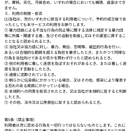
が、摩耗、劣化、汚損含め、いずれの場合においても補填、返金はでき
ません。
５．利用の制限・拒否
(1)当社は、次のいずれかに該当する利用者について、予約の成立後であ
ったとしても本サービスの利用をお断りします。
① 暴力団員による不当な行為の防止等に関する法律に規定する暴力団
等に所属・関連する者、及びその活動を助長し又はその運営に資するこ
ととなると認められるとき。
② 当社又は協力店に対し、暴力、脅迫、恐喝等、威圧的行為を行い、
あるいは合理的な範囲を超える負担を要求したとき、またかつて同様な
行為を当社向けであるか否かを問わず行ったと認められるとき。
③ 他の利用者に著しく迷惑を及ぼすおそれがあるとき、または著しく迷
惑を及ぼす言動をしたとき。
④ 過度に泥酔されているとき。
⑤ 明らかに伝染病にかかっている場合、又はその他、感染により罹患す
る恐れのある疾病にかかっている場合。
⑥ 本規約への同意を拒否されたとき、又は当社が本規約に反すると判断
したとき。
⑦ その他、法令又は公序良俗に反すると認められるとき。
第5条（禁止事項）
利用者は次に定める行為を一切行ってはならないものとします。これに
違反して当社又は第三者に損害が生じた場合、当該利用者はすべての損