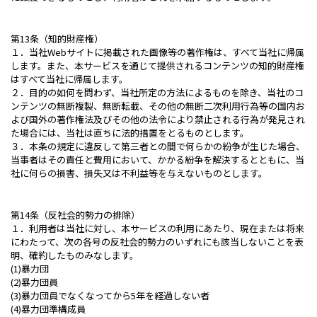
第13条（知的財産権）
１．当社Webサイトに掲載された画像等の著作権は、すべて当社に帰属
します。また、本サービスを通じて提供されるコンテンツの知的財産権
はすべて当社に帰属します。
２．目的の如何を問わず、当社所定の方法によるものを除き、当社のコ
ンテンツの無断複製、無断転載、その他の無断二次利用行為等の国内お
よび国外の著作権法及びその他の法令により禁止される行為が発見され
た場合には、当社は直ちに法的措置をとるものとします。
３．本条の規定に違反して第三者との間で何らかの紛争が生じた場合、
当事者はその責任と費用において、かかる紛争を解決するとともに、当
社に何らの損害、損失又は不利益等を与えないものとします。
第14条（反社会的勢力の排除）
１．利用者は当社に対し、本サービスの利用にあたり、現在または将来
にわたって、次の各号の反社会的勢力のいずれにも該当しないことを表
明、確約したものみなします。
(1)暴力団
(2)暴力団員
(3)暴力団員でなくなってから5年を経過しない者
(4)暴力団準構成員