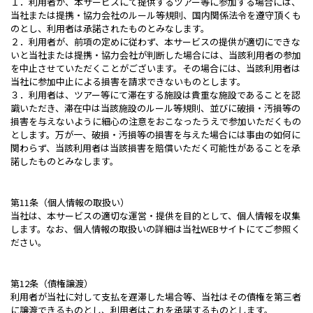
１．利用者が、本サービスにて提供するツアー等に参加する場合には、
当社または提携・協力会社のルール等規則、国内関係法令を遵守頂くも
のとし、利用者は承諾されたものとみなします。
２．利用者が、前項の定めに従わず、本サービスの提供が適切にできな
いと当社または提携・協力会社が判断した場合には、当該利用者の参加
を中止させていただくことがございます。その場合には、当該利用者は
当社に参加中止による損害を請求できないものとします。
３．利用者は、ツアー等にて滞在する施設は貴重な施設であることを認
識いただき、滞在中は当該施設のルール等規則、並びに破損・汚損等の
損害を与えないように細心の注意をおこなったうえで参加いただくもの
とします。万が一、破損・汚損等の損害を与えた場合には事由の如何に
関わらず、当該利用者は当該損害を賠償いただく可能性があることを承
諾したものとみなします。
第11条（個人情報の取扱い）
当社は、本サービスの適切な運営・提供を目的として、個人情報を収集
します。なお、個人情報の取扱いの詳細は当社WEBサイトにてご参照く
ださい。
第12条（債権譲渡）
利用者が当社に対して支払を遅滞した場合等、当社はその債権を第三者
に譲渡できるものとし、利用者はこれを承諾するものとします。