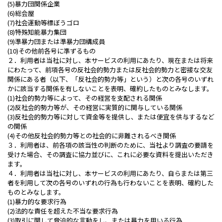
(5)暴力団関係企業
(6)総会屋
(7)社会運動等標ぼうゴロ
(8)特殊知能暴力集団
(9)準暴力団または準暴力団構成員
(10)その他前各号に準ずるもの
２．利用者は当社に対し、本サービスの利用にあたり、現在または将来
にわたって、前項各号の反社会的勢力または反社会的勢力と密接な交友
関係にある者（以下、「反社会的勢力等」という）と次の各号のいずれ
かに該当する関係を有しないことを表明、確約したものとみなします。
(1)社会的勢力等によって、その経営を支配される関係
(2)反社会的勢力等が、その経営に実質的に関与している関係
(3)反社会的勢力等に対して資金等を提供し、または便宜を供与するなど
の関係
(4)その他反社会的勢力等との社会的に非難されるべき関係
３．利用者は、前各項の該当性の判断のために、当社より調査の要請を
受けた場合、その調査に協力並びに、これに必要な資料を提出いただき
ます。
４．利用者は当社に対し、本サービスの利用にあたり、自らまたは第三
者を利用して次の各号のいずれの行為も行わないことを表明、確約した
ものとみなします。
(1)暴力的な要求行為
(2)法的な責任を超えた不当な要求行為
(3)取引に関して脅迫的な言動をし、または暴力を用いる行為