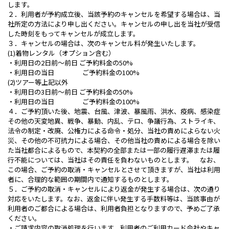
します。
２．利用者が予約成立後、当該予約のキャンセルを希望する場合は、当
社所定の方法により申し出ください。キャンセルの申し出を当社が受信
した時刻をもってキャンセルが成立します。
３．キャンセルの場合は、次のキャンセル料が発生いたします。
(1)着物レンタル（オプション含む）
・利用日の2日前～前日 ご予約料金の50%
・利用日の当日 ご予約料金の100%
(2)ツアー等上記以外
・利用日の3日前～前日 ご予約料金の50%
・利用日の当日 ご予約料金の100%
４．ご予約頂いた後、地震、台風、津波、暴風雨、洪水、疫病、感染症
その他の天変地異、戦争、暴動、内乱、テロ、争議行為、ストライキ、
法令の制定・改廃、公権力による命令・処分、当社の責めによらない火
災、その他の不可抗力による場合、その他当社の責めによる場合を除い
た当社都合によるもので、本契約の全部または一部の履行遅滞または履
行不能については、当社はその責任を負わないものとします。 なお、
この場合、ご予約の取消・キャンセルとさせて頂きますが、当社は利用
者に、合理的な範囲の期間内で通知するものとします。
５．ご予約の取消・キャンセルにより返金が発生する場合は、次の通り
対応をいたします。なお、返金に伴い発生する手数料等は、当該事由が
利用者のご都合による場合は、利用者負担となりますので、予めご了承
ください。
・ご請求内容の取消処理を行います。利用者のご利用カード会社やキャ