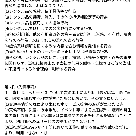
害額を賠償しなければなりません。
(1)レンタル品の転貸、使用貸借等の行為
(2)レンタル品の譲渡、質入、その他の担保権設定等の行為
(3)レンタル品を使用しての違法行為
(4)レンタル品を使用しての公序良俗に反する行為
(5)他の利用者、他の利用者以外の第三者又は当社に迷惑、不利益、損害
を与える行為、又はそれらの恐れのある行為
(6)虚偽又は誤解を招くような内容を含む情報を発信する行為
(7)当社Webサイトのサーバーの不正使用又は改竄等の行為
(8)その他、レンタル品の転売、盗難、損傷、汚損等を故意・過失の事由
に関わらず、当社に損害または当社の信用を毀損・失墜させる等の当社
が不適当であると合理的に判断する行為
第6条（免責事項）
１．当社は、本サービスについて次の事由により利用者又は第三者に直
接、間接を問わず不利益が生じた場合において、その責を負いません。
(1)交通事情等の理由より生じた本サービス提供の遅延が生じたとき
(2)天候不順、災害、戦争争乱、イベント等による交通規制、疫病の発生
等の当社の責によらず休業又は営業時間の変更をせざるを得ないことに
より、利用者への本サービスの提供ができないとき
(3)当社が当社Webサイト等において画像掲載する商品が在庫状況等に
より、利用できないとき