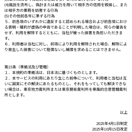
(4)風説を流布し、偽計または威力を用いて相手方の信用を毀損し、また
は相手方の業務を妨害する行為
(5)その他前各号に準ずる行為
５．前各項のいずれかに違反すると認められる場合および前各項におけ
る表明・確約が虚偽の申告であることが判明した場合は、何らの催告を
せず、利用を解除するとともに、当社が被った損害を負担いただきま
す。
６．利用者は当社に対し、前項により利用を解除された場合、解除によ
り発生した損害について賠償ないし補償を求めることはできません。
第15条（準拠法及び管轄）
１．本規約の準拠法は、日本法に基づくものとします。
２．本サービスの利用にあたり生じた紛争について、利用者と当社は互
いに誠実にその解決にあたるものとし、それをもってしても解決できな
い場合は、東京地方裁判所または東京簡易裁判所を専属的合意管轄裁判
所とします。
以上
2025年4月1日制定
2025年10月15日改定